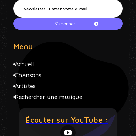
Menu
Accueil
Chansons
Artistes
Rechercher une musique
Écouter sur YouTube :