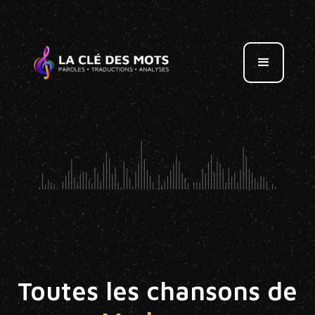
Toutes les chansons de