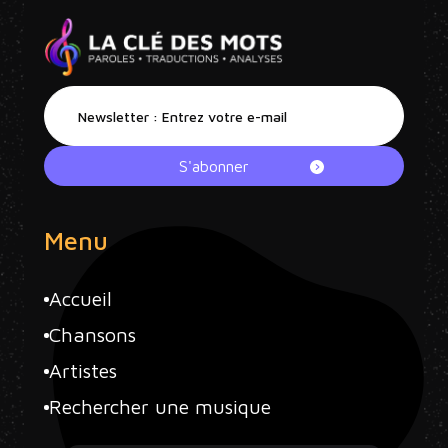
Menu
Accueil
Chansons
Artistes
Rechercher une musique