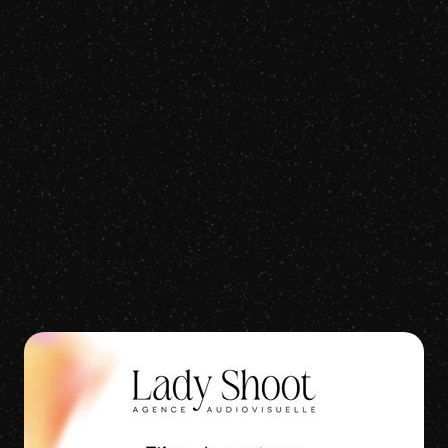
Mariah Carey
All I Want For Christmas Is You