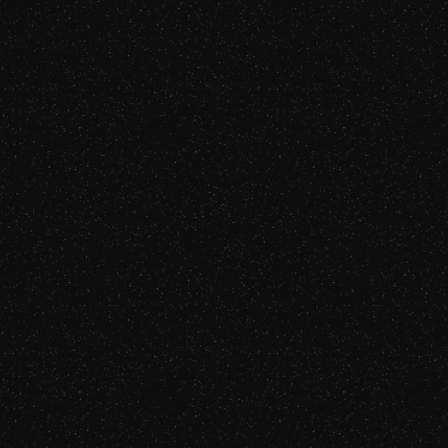
oir :
our :
 de Celui qui Attend :