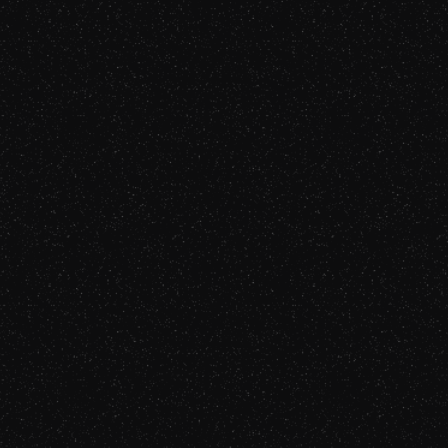
Le Dernier Au Rev
L'Attente de Ret
La Responsabilité