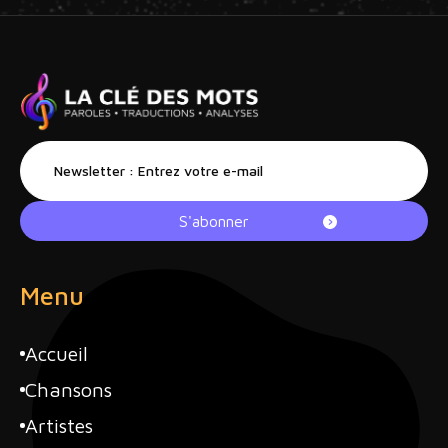
Menu
Accueil
Chansons
Artistes