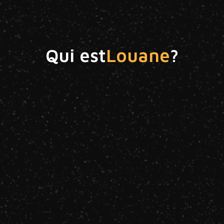
Qui est
Louane
?