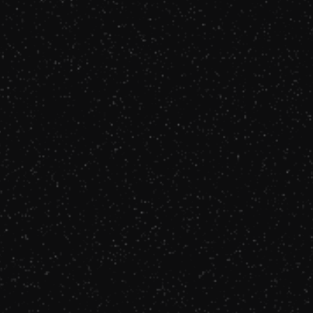
Louane
kiss or kill her