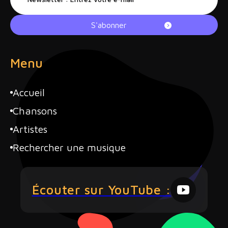
Menu
Accueil
Chansons
Artistes
Rechercher une musique
Écouter sur YouTube :